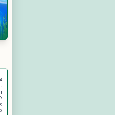
!
et
g
ừ
c
p