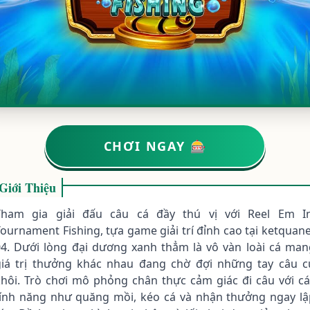
CHƠI NGAY 🎰
Giới Thiệu
Tham gia giải đấu câu cá đầy thú vị với Reel Em In
ournament Fishing, tựa game giải trí đỉnh cao tại ketquan
04. Dưới lòng đại dương xanh thẳm là vô vàn loài cá man
giá trị thưởng khác nhau đang chờ đợi những tay câu c
khôi. Trò chơi mô phỏng chân thực cảm giác đi câu với cá
tính năng như quăng mồi, kéo cá và nhận thưởng ngay lậ