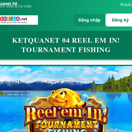
uanet 04
Quốc
ích Slots & Cá cược
Đăng nhập
Đăng ký
KETQUANET 04 REEL EM IN!
TOURNAMENT FISHING