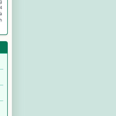
g
4
à
nh