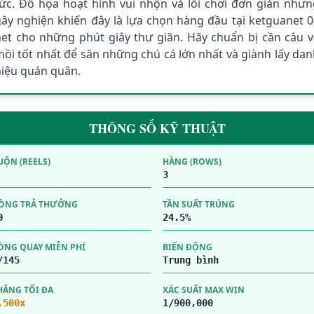
tức. Đồ họa hoạt hình vui nhộn và lối chơi đơn giản nhưn
ây nghiện khiến đây là lựa chọn hàng đầu tại ketguanet 0
net cho những phút giây thư giãn. Hãy chuẩn bị cần câu v
ồi tốt nhất để săn những chú cá lớn nhất và giành lấy da
hiệu quán quân.
THÔNG SỐ KỸ THUẬT
UỘN (REELS)
HÀNG (ROWS)
3
ÒNG TRẢ THƯỞNG
TẦN SUẤT TRÚNG
0
24.5%
ÒNG QUAY MIỄN PHÍ
BIẾN ĐỘNG
/145
Trung bình
HẮNG TỐI ĐA
XÁC SUẤT MAX WIN
,500x
1/900,000