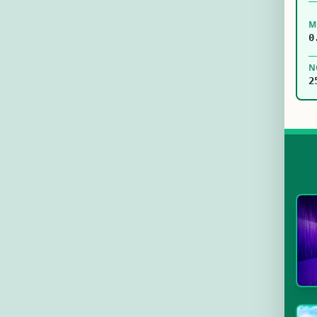
M
0
N
2