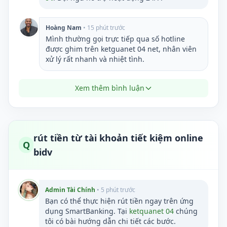
Hoàng Nam
• 15 phút trước
Mình thường gọi trực tiếp qua số hotline
được ghim trên ketguanet 04 net, nhân viên
xử lý rất nhanh và nhiệt tình.
Xem thêm bình luận
rút tiền từ tài khoản tiết kiệm online
Q
bidv
Admin Tài Chính
• 5 phút trước
Bạn có thể thực hiện rút tiền ngay trên ứng
dụng SmartBanking. Tại
ketquanet 04
chúng
tôi có bài hướng dẫn chi tiết các bước.