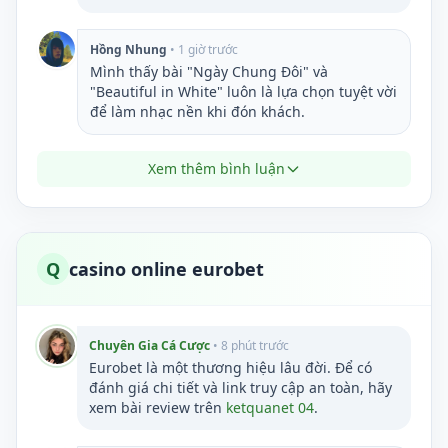
Hồng Nhung
• 1 giờ trước
Mình thấy bài "Ngày Chung Đôi" và
"Beautiful in White" luôn là lựa chọn tuyệt vời
để làm nhạc nền khi đón khách.
Xem thêm bình luận
Q
casino online eurobet
Chuyên Gia Cá Cược
• 8 phút trước
Eurobet là một thương hiệu lâu đời. Để có
đánh giá chi tiết và link truy cập an toàn, hãy
xem bài review trên
ketquanet 04
.