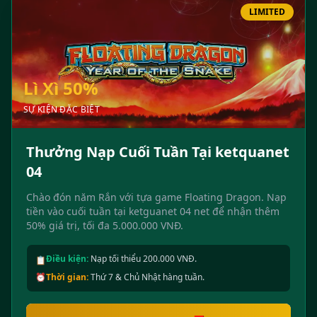
LIMITED
Lì Xì 50%
SỰ KIỆN ĐẶC BIỆT
Thưởng Nạp Cuối Tuần Tại ketquanet
04
Chào đón năm Rắn với tựa game Floating Dragon. Nạp
tiền vào cuối tuần tại ketguanet 04 net để nhận thêm
50% giá trị, tối đa 5.000.000 VNĐ.
Điều kiện:
Nạp tối thiểu 200.000 VNĐ.
📋
⏰
Thời gian:
Thứ 7 & Chủ Nhật hàng tuần.