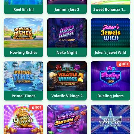
Reel Em In!
Jammin Jars 2
Sweet Bonanza 1000
Howling Riches
Neko Night
Joker's Jewel Wild
HOT
Primal Times
Volatile Vikings 2
Dueling Jokers
HOT