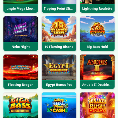
Jungle Mega Moolah
Tipping Point Slingo
Lightning Roulette
Neko Night
10 Flaming Bisons
Big Bass Hold
Floating Dragon
Egypt Bonus Pot
Anubis II Doublemax