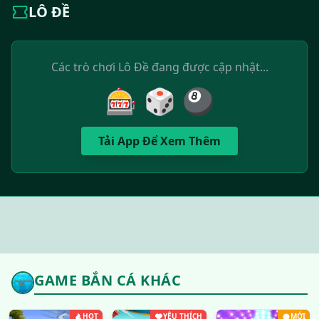
LÔ ĐỀ
Các trò chơi Lô Đề đang được cập nhật...
🎰 🎲 🎱
Tải App Để Xem Thêm
GAME BẮN CÁ KHÁC
HOT
YÊU THÍCH
MỚI