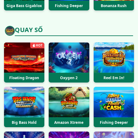
Giga Bass Gigablox
Fishing Deeper
Bonanza Rush
QUAY SỐ
HOT
Floating Dragon
Oxygen 2
Reel Em In!
Big Bass Hold
Amazon Xtreme
Fishing Deeper