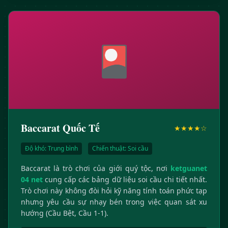
🎴
Baccarat Quốc Tế
★★★★☆
Độ khó: Trung bình
Chiến thuật: Soi cầu
Baccarat là trò chơi của giới quý tộc, nơi
ketguanet
04 net
cung cấp các bảng dữ liệu soi cầu chi tiết nhất.
Trò chơi này không đòi hỏi kỹ năng tính toán phức tạp
nhưng yêu cầu sự nhạy bén trong việc quan sát xu
hướng (Cầu Bệt, Cầu 1-1).