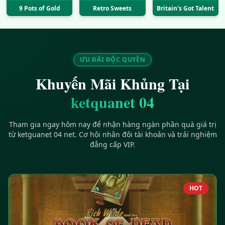
9 Pots of Gold
Retro Sweets
Britain's Got Talent
ƯU ĐÃI ĐỘC QUYỀN
Khuyến Mãi Khủng Tại
ketquanet 04
Tham gia ngay hôm nay để nhận hàng ngàn phần quà giá trị
từ ketguanet 04 net. Cơ hội nhân đôi tài khoản và trải nghiệm
đẳng cấp VIP.
HOT