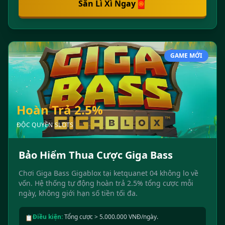
🧧
Săn Lì Xì Ngay
GAME MỚI
Hoàn Trả 2.5%
ĐỘC QUYỀN SLOTS
Bảo Hiểm Thua Cược Giga Bass
Chơi Giga Bass Gigablox tại ketquanet 04 không lo về
vốn. Hệ thống tự động hoàn trả 2.5% tổng cược mỗi
ngày, không giới hạn số tiền tối đa.
Điều kiện:
Tổng cược > 5.000.000 VNĐ/ngày.
📋