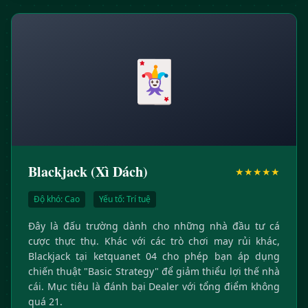
🃏
Blackjack (Xì Dách)
★★★★★
Độ khó: Cao
Yếu tố: Trí tuệ
Đây là đấu trường dành cho những nhà đầu tư cá
cược thực thụ. Khác với các trò chơi may rủi khác,
Blackjack tại ketquanet 04 cho phép bạn áp dụng
chiến thuật "Basic Strategy" để giảm thiểu lợi thế nhà
cái. Mục tiêu là đánh bại Dealer với tổng điểm không
quá 21.