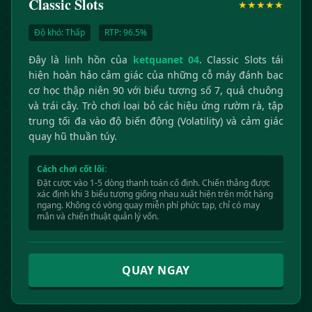
Classic Slots
★★★★★
Độ khó: Thấp
RTP: 96.5%
Đây là linh hồn của
ketquanet 04
. Classic Slots tái
hiện hoàn hảo cảm giác của những cỗ máy đánh bạc
cơ học thập niên 90 với biểu tượng số 7, quả chuông
và trái cây. Trò chơi loại bỏ các hiệu ứng rườm rà, tập
trung tối đa vào độ biến động (Volatility) và cảm giác
quay hũ thuần túy.
Cách chơi cốt lõi:
Đặt cược vào 1-5 dòng thanh toán cố định. Chiến thắng được
xác định khi 3 biểu tượng giống nhau xuất hiện trên một hàng
ngang. Không có vòng quay miễn phí phức tạp, chỉ có may
mắn và chiến thuật quản lý vốn.
QUAY NGAY