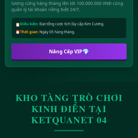
lương cứng hàng tháng lên tới 100.000.000 VNĐ cùng
quản lý tài khoản riêng biệt 24/7.
Điều kiện:
Đạt tổng cược tích lũy cấp Kim Cương.
📋
⏰
Thời gian:
Ngày 05 hàng tháng.
💎
Nâng Cấp VIP
KHO TÀNG TRÒ CHƠI
KINH ĐIỂN TẠI
KETQUANET 04